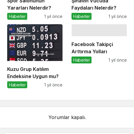
Spor Salonunun
Şınavın Vücuda
Yararları Nelerdir?
Faydaları Nelerdir?
Haberler
1 yıl önce
Haberler
1 yıl önce
Facebook Takipçi
Arttırma Yolları
Haberler
1 yıl önce
Kuzu Grup Katılım
Endeksine Uygun mu?
Haberler
1 yıl önce
Yorumlar kapalı.