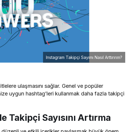
Instagram Takipçi Sayımı Nasıl Arttırırım?
 kitlelere ulaşmasını sağlar. Genel ve popüler
enize uygun hashtag’leri kullanmak daha fazla takipçi
i ile Takipçi Sayısını Artırma
in düzenli ve etkili içerikler paylaşmak büyük önem