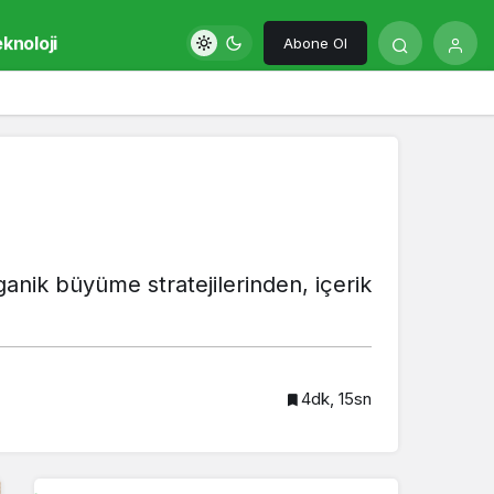
knoloji
Abone Ol
rganik büyüme stratejilerinden, içerik
4dk, 15sn