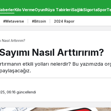
aberler
Kilo Verme
Oyun
Rüya Tabirleri
Sağlık
Sigorta
Spor
Te
#Metaverse
#Bitcoin
2024 Rapor
Nasıl Arttırırım?
Sayımı Nasıl Arttırırım?
rtırmanın etkili yolları nelerdir? Bu yazımızda o
paylaşacağız.
025, 06:16
güncellendi