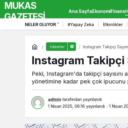
MUKAS
Ana Sayfa
Ekonomi
Finans
H
GAZETESİ
NELER OLUYOR
#Yapay Zeka
Etkinlikler
Instagram Takipçi Sayımı 
Haberler
Instagram Takipçi 
Peki, Instagram'da takipçi sayısını a
yönetimine kadar pek çok ipucunu 
admin
tarafından yayınlandı
1 Nisan 2025, 06:16
yayınlandı
1 Nisan 2