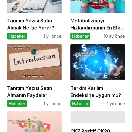
Tanıtım Yazısı Satın
Metabolizmayı
Almak Ne İşe Yarar?
Hızlandırmanın En Etkili
Yolları Nelerdir?
Haberler
1 yıl önce
Haberler
10 ay önce
Tanıtım Yazısı Satın
Tarkim Katılım
Almanın Faydaları
Endeksine Uygun mu?
Haberler
1 yıl önce
Haberler
1 yıl önce
CK7 Pozitif CK20