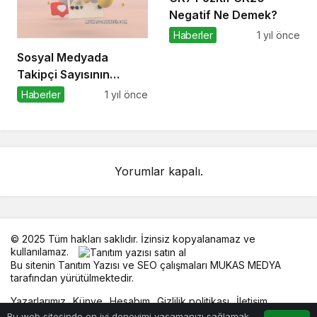
Negatif Ne Demek?
Haberler
1 yıl önce
Sosyal Medyada
Takipçi Sayısının
Önemi
Haberler
1 yıl önce
Yorumlar kapalı.
© 2025 Tüm hakları saklıdır. İzinsiz kopyalanamaz ve
kullanılamaz.
Bu sitenin
Tanıtım Yazısı
ve SEO çalışmaları
MUKAS MEDYA
tarafından yürütülmektedir.
Yazarlarımız
Künye
Hesabım
Gizlilik politikası
İletişim
Bu web sitesinde en iyi deneyimi yaşamanızı sağlamak