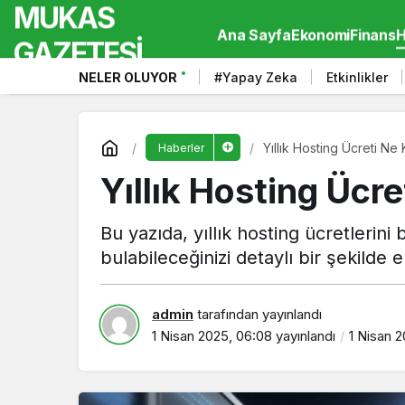
MUKAS
Ana Sayfa
Ekonomi
Finans
H
GAZETESİ
NELER OLUYOR
#Yapay Zeka
Etkinlikler
Yıllık Hosting Ücreti Ne
Haberler
Yıllık Hosting Ücr
Bu yazıda, yıllık hosting ücretlerini 
bulabileceğinizi detaylı bir şekilde e
admin
tarafından yayınlandı
1 Nisan 2025, 06:08
yayınlandı
1 Nisan 