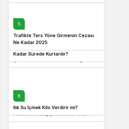
5
Trafikte Ters Yöne Girmenin Cezası
6
Ne Kadar 2025
Çalınan Sosyal Medya Hesabı Ne
7
Kadar Sürede Kurtarılır?
Çörek Otunun Cinsel Güce Faydaları
8
9
Ilık Su İçmek Kilo Verdirir mi?
Facebook Takipçi Arttırma Yolları