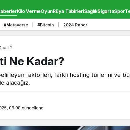
aberler
Kilo Verme
Oyun
Rüya Tabirleri
Sağlık
Sigorta
Spor
Te
#Metaverse
#Bitcoin
2024 Rapor
 Kadar?
eti Ne Kadar?
belirleyen faktörleri, farklı hosting türlerini ve
le alacağız.
2025, 06:08
güncellendi