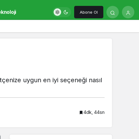
knoloji
Abone Ol
 bütçenize uygun en iyi seçeneği nasıl
4dk, 44sn